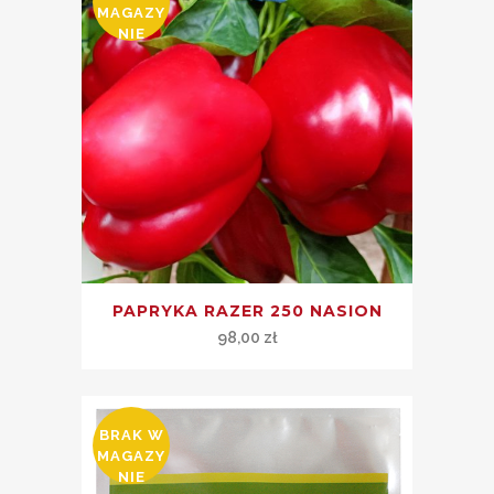
MAGAZY
NIE
PAPRYKA RAZER 250 NASION
98,00
zł
BRAK W
MAGAZY
NIE