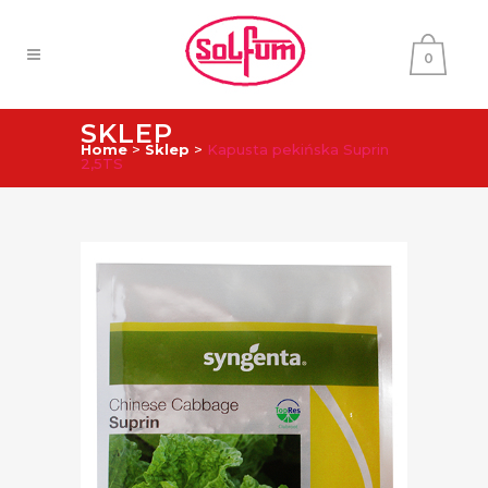
0
SKLEP
Home
>
Sklep
>
Kapusta pekińska Suprin
2,5TS