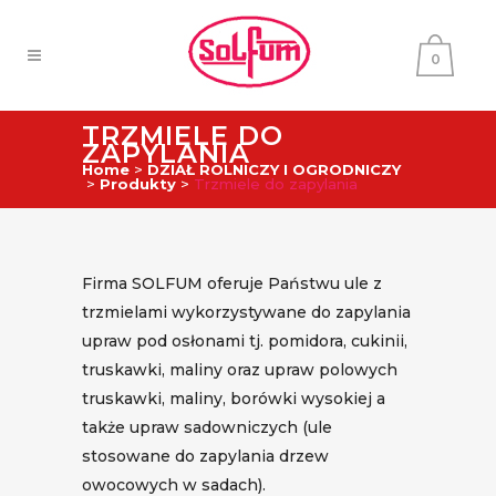
0
TRZMIELE DO
ZAPYLANIA
Home
>
DZIAŁ ROLNICZY I OGRODNICZY
>
Produkty
>
Trzmiele do zapylania
Firma SOLFUM oferuje Państwu ule z
trzmielami wykorzystywane do zapylania
upraw pod osłonami tj. pomidora, cukinii,
truskawki, maliny oraz upraw polowych
truskawki, maliny, borówki wysokiej a
także upraw sadowniczych (ule
stosowane do zapylania drzew
owocowych w sadach).