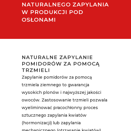
NATURALNEGO ZAPYLANIA
W PRODUKCJI POD
OSŁONAMI
NATURALNE ZAPYLANIE
POMIDORÓW ZA POMOCĄ
TRZMIELI
Zapylanie pomidorów za pomocą
trzmiela ziemnego to gwarancja
wysokich plonów i najwyższej jakości
owoców. Zastosowanie trzmieli pozwala
wyeliminować pracochłonny proces
sztucznego zapylania kwiatów
(hormonizacji) lub zapylania
mechanicznego (otrząsanie kwiatów).