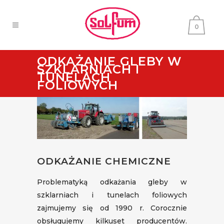
0
ODKAŻANIE GLEBY W
SZKLARNIACH I
TUNELACH
FOLIOWYCH
ODKAŻANIE CHEMICZNE
Problematyką odkażania gleby w
szklarniach i tunelach foliowych
zajmujemy się od 1990 r. Corocznie
obsługujemy kilkuset producentów.