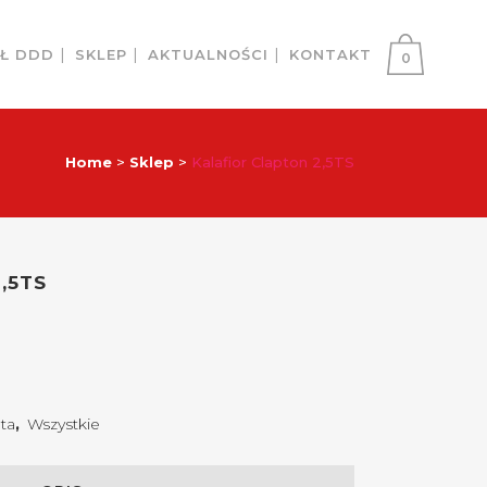
AŁ DDD
SKLEP
AKTUALNOŚCI
KONTAKT
0
Home
>
Sklep
>
Kalafior Clapton 2,5TS
,5TS
ta
,
Wszystkie