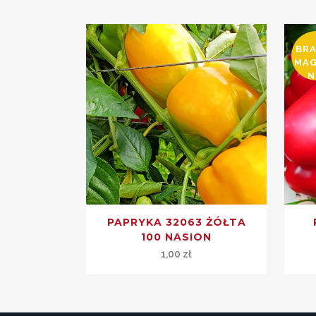
BR
MA
N
PAPRYKA 32063 ŻÓŁTA
100 NASION
1,00
zł