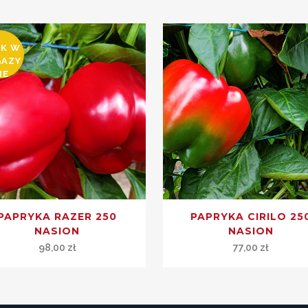
AK W
GAZY
IE
PAPRYKA RAZER 250
PAPRYKA CIRILO 25
NASION
NASION
98,00
zł
77,00
zł