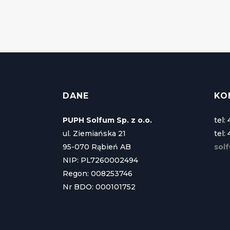
DANE
KO
PUPH Solfum Sp. z o.o.
tel:
ul. Ziemiańska 21
tel:
95-070 Rąbień AB
sol
NIP: PL7260002494
Regon: 008253746
Nr BDO: 000101752