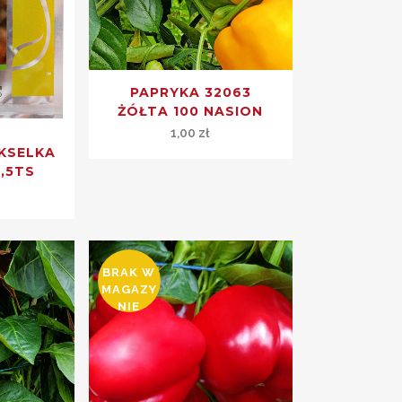
PAPRYKA 32063
ŻÓŁTA 100 NASION
1,00
zł
KSELKA
,5TS
ł
BRAK W
MAGAZY
NIE