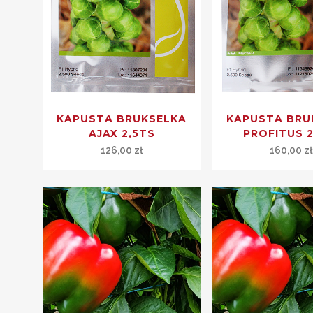
KAPUSTA BRUKSELKA
KAPUSTA BRU
AJAX 2,5TS
PROFITUS 2
126,00
zł
160,00
z