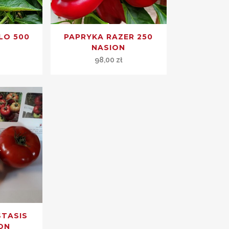
LO 500
PAPRYKA RAZER 250
N
NASION
ł
98,00
zł
STASIS
ON