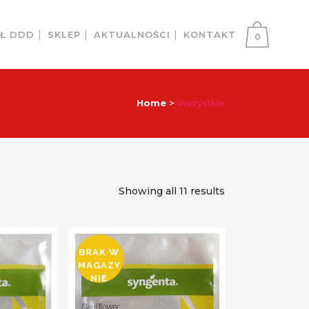
AŁ DDD
SKLEP
AKTUALNOŚCI
KONTAKT
0
Home
>
Wszystkie
Showing all 11 results
BRAK W
MAGAZY
NIE