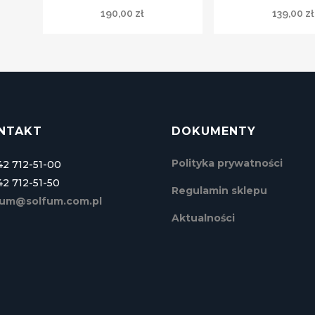
190,00
zł
139,00
zł
NTAKT
DOKUMENTY
Polityka prywatności
 42 712-51-00
 42 712-51-50
Regulamin sklepu
fum@solfum.com.pl
Aktualności