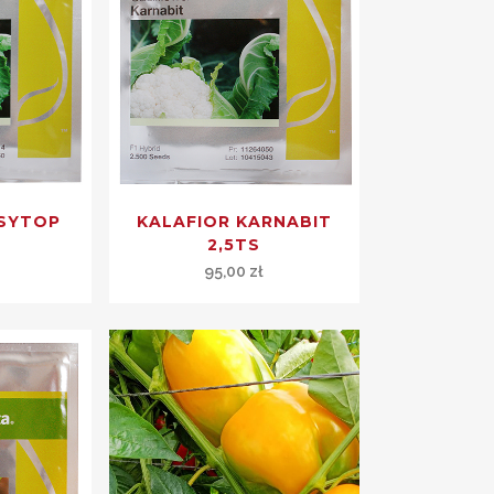
ASYTOP
KALAFIOR KARNABIT
2,5TS
95,00
zł