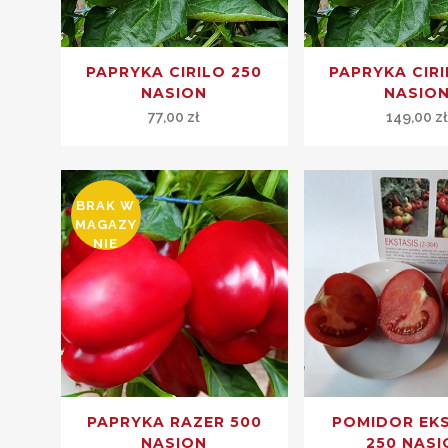
PAPRYKA CIRILO 250
PAPRYKA CIRI
NASION
NASIO
77,00
zł
149,00
z
BRAK W
MAGAZY
NIE
PAPRYKA RAZER 500
POMIDOR EK
NASION
250 NASI