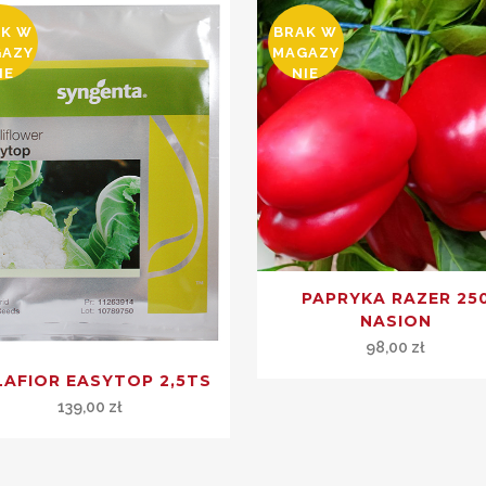
AK W
BRAK W
GAZY
MAGAZY
IE
NIE
PAPRYKA RAZER 25
NASION
98,00
zł
LAFIOR EASYTOP 2,5TS
139,00
zł