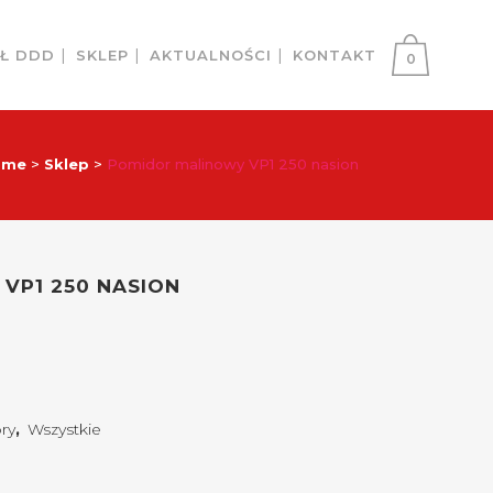
AŁ DDD
SKLEP
AKTUALNOŚCI
KONTAKT
0
ome
>
Sklep
>
Pomidor malinowy VP1 250 nasion
VP1 250 NASION
ry
,
Wszystkie