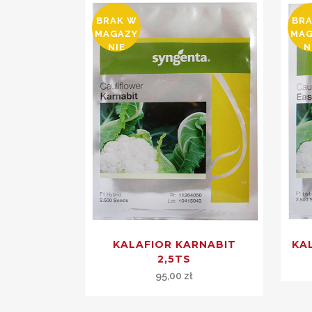
BRAK W
BR
MAGAZY
MA
NIE
N
KALAFIOR KARNABIT
KA
2,5TS
95,00
zł