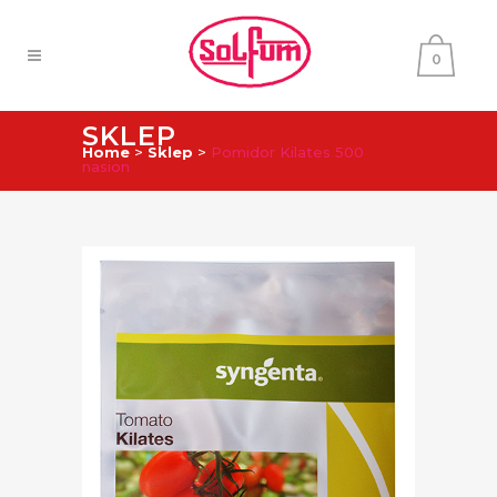
0
SKLEP
Home
>
Sklep
>
Pomidor Kilates 500
nasion