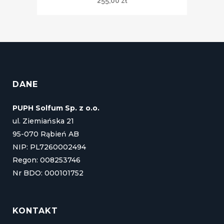
255,00
zł
DANE
PUPH Solfum Sp. z o.o.
ul. Ziemiańska 21
95-070 Rąbień AB
NIP: PL7260002494
Regon: 008253746
Nr BDO: 000101752
KONTAKT