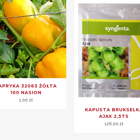
APRYKA 32063 ŻÓŁTA
100 NASION
1,00
zł
KAPUSTA BRUKSELK
AJAX 2,5TS
126,00
zł