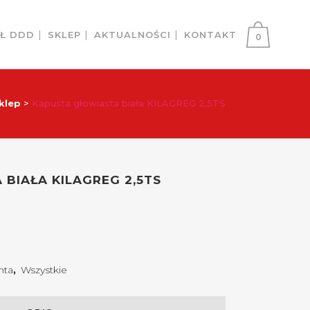
AŁ DDD
SKLEP
AKTUALNOŚCI
KONTAKT
0
klep
>
Kapusta głowiasta biała KILAGREG 2,5TS
BIAŁA KILAGREG 2,5TS
nta
,
Wszystkie