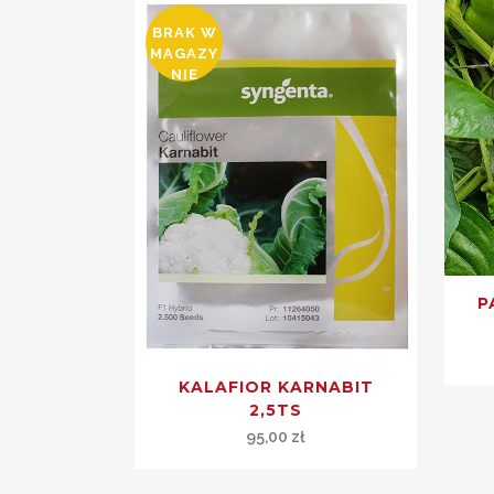
BRAK W
MAGAZY
NIE
P
KALAFIOR KARNABIT
2,5TS
95,00
zł