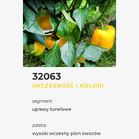
32063
(WCZESNOŚĆ I KOLOR)
segment:
uprawy tunelowe
zaleta:
wysoki wczesny plon owoców