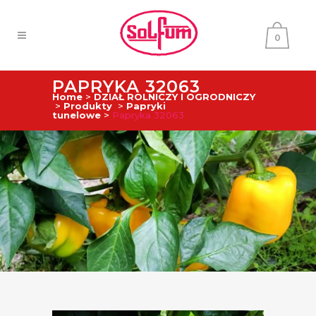
0
PAPRYKA 32063
Home
>
DZIAŁ ROLNICZY I OGRODNICZY
>
Produkty
>
Papryki
tunelowe
>
Papryka 32063