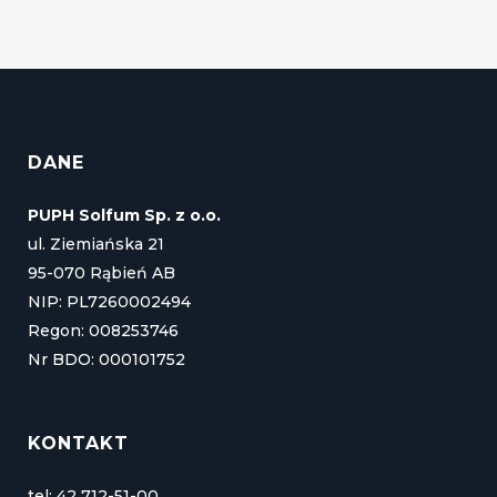
DANE
PUPH Solfum Sp. z o.o.
ul. Ziemiańska 21
95-070 Rąbień AB
NIP: PL7260002494
Regon: 008253746
Nr BDO: 000101752
KONTAKT
tel: 42 712-51-00